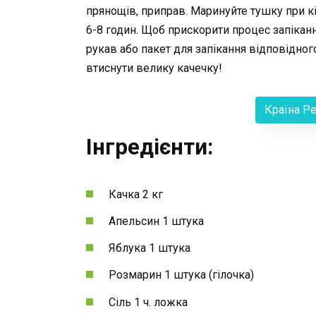
прянощів, приправ. Маринуйте тушку при кі
6-8 годин. Щоб прискорити процес запіканн
рукав або пакет для запікання відповідног
втиснути велику качечку!
Країна Р
Інгредієнти:
Качка 2 кг
Апельсин 1 штука
Яблука 1 штука
Розмарин 1 штука (гілочка)
Сіль 1 ч. ложка