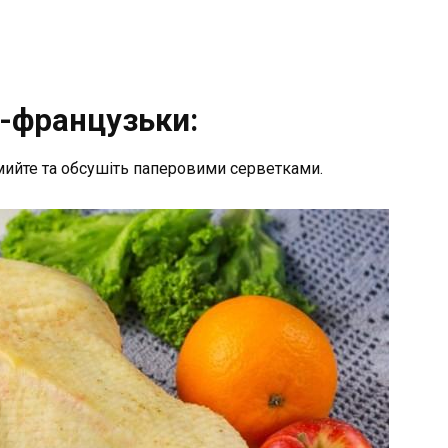
о-французьки:
мийте та обсушіть паперовими серветками.