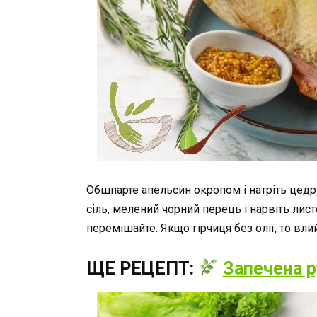
Обшпарте апельсин окропом і натріть цедру
сіль, мелений чорний перець і нарвіть лис
перемішайте. Якщо гірчиця без олії, то влий
ЩЕ РЕЦЕПТ:
Запечена р