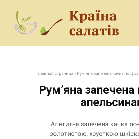
Перейти
Країна
до
змісту
салатів
Главная страница
»
Рум’яна запечена качка по-фра
Рум’яна запечена 
апельсина
Апетитна запечена качка по-
золотистою, хрусткою шкірк