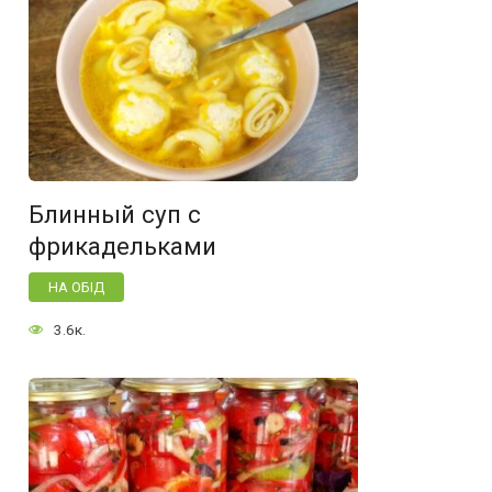
Блинный суп с
фрикадельками
НА ОБІД
3.6к.