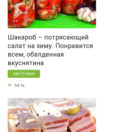
Шакароб – потрясающий
салат на зиму. Понравится
всем, обалденная
вкуснятина
ЗАГОТОВКИ
54.1к.