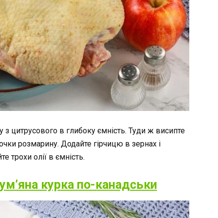
 з цитрусового в глибоку ємність. Туди ж висипте
точки розмарину. Додайте гірчицю в зернах і
те трохи олії в ємність.
ум’яна курка по-канадськи