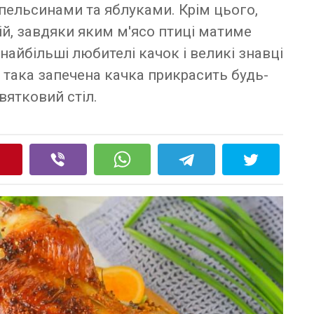
пельсинами та яблуками. Крім цього,
й, завдяки яким м'ясо птиці матиме
айбільші любителі качок і великі знавці
у така запечена качка прикрасить будь-
вятковий стіл.