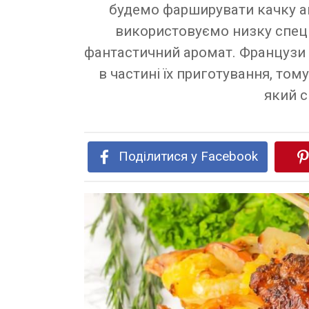
будемо фарширувати качку а
використовуємо низку спеці
фантастичний аромат. Французи н
в частині їх приготування, том
який с
Поділитися у Facebook