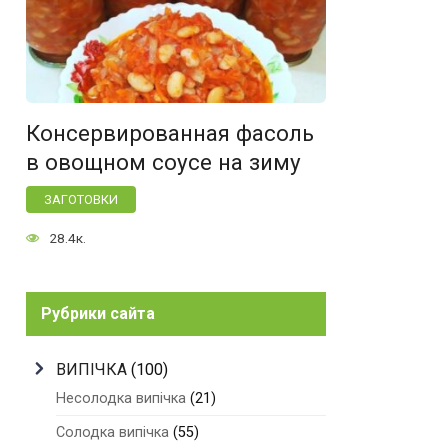
Консервированная фасоль
в овощном соусе на зиму
ЗАГОТОВКИ
28.4к.
Рубрики сайта
ВИПІЧКА
(100)
Несолодка випічка
(21)
Солодка випічка
(55)