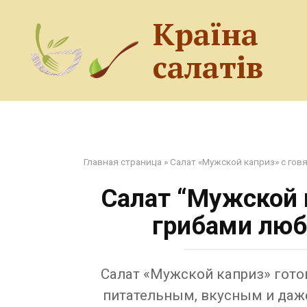
Перейти
Країна
до
змісту
салатів
Главная страница
»
Салат «Мужской каприз» с гов
Салат “Мужской 
грибами люб
Салат «Мужской каприз» гото
питательным, вкусным и даж