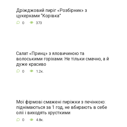
Дріжджовий пиріг «Розбірник» з
цукерками “Корівка”
0
373
Салат «Принц» з яловичиною та
волоськими горіхами. Не тільки смачно, а й
дуже красиво
0
1.2к.
Мої фірмові смажені пиріжки з печінкою:
піднімаються за 1 год, не вбирають в себе
олії і виходять хрусткими
0
4.8к.