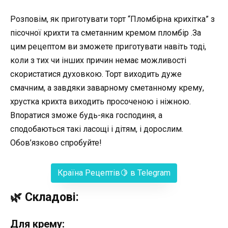
Розповім, як приготувати торт “Пломбірна крихітка” з
пісочної крихти та сметанним кремом пломбір .За
цим рецептом ви зможете приготувати навіть тоді,
коли з тих чи інших причин немає можливості
скористатися духовкою. Торт виходить дуже
смачним, а завдяки заварному сметанному крему,
хрустка крихта виходить просоченою і ніжною.
Впоратися зможе будь-яка господиня, а
сподобаються такі ласощі і дітям, і дорослим.
Обов’язково спробуйте!
Країна Рецептів🍋 в Telegram
🌿 Складові:
Для крему: