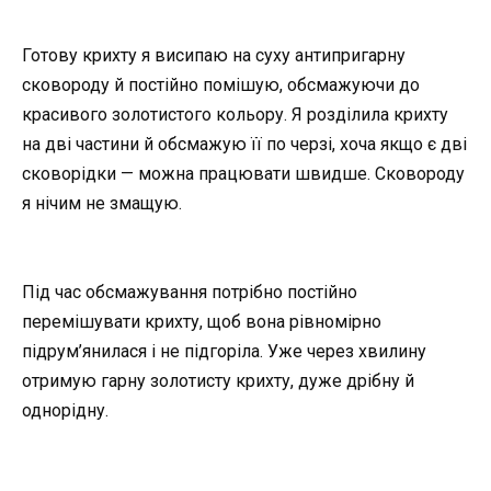
Готову крихту я висипаю на суху антипригарну
сковороду й постійно помішую, обсмажуючи до
красивого золотистого кольору. Я розділила крихту
на дві частини й обсмажую її по черзі, хоча якщо є дві
сковорідки — можна працювати швидше. Сковороду
я нічим не змащую.
Під час обсмажування потрібно постійно
перемішувати крихту, щоб вона рівномірно
підрум’янилася і не підгоріла. Уже через хвилину
отримую гарну золотисту крихту, дуже дрібну й
однорідну.