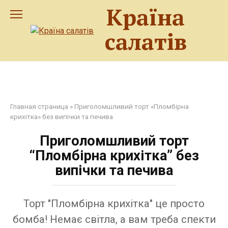
Перейти
Країна
до
змісту
салатів
Главная страница
»
Приголомшливий торт «Пломбірна
крихітка» без випічки та печива
Приголомшливий торт
“Пломбірна крихітка” без
випічки та печива
Торт "Пломбірна крихітка" це просто
бомба! Немає світла, а вам треба спекти