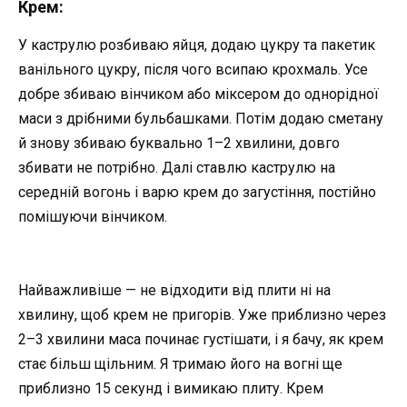
Крем:
У каструлю розбиваю яйця, додаю цукру та пакетик
ванільного цукру, після чого всипаю крохмаль. Усе
добре збиваю вінчиком або міксером до однорідної
маси з дрібними бульбашками. Потім додаю сметану
й знову збиваю буквально 1–2 хвилини, довго
збивати не потрібно. Далі ставлю каструлю на
середній вогонь і варю крем до загустіння, постійно
помішуючи вінчиком.
Найважливіше — не відходити від плити ні на
хвилину, щоб крем не пригорів. Уже приблизно через
2–3 хвилини маса починає густішати, і я бачу, як крем
стає більш щільним. Я тримаю його на вогні ще
приблизно 15 секунд і вимикаю плиту. Крем