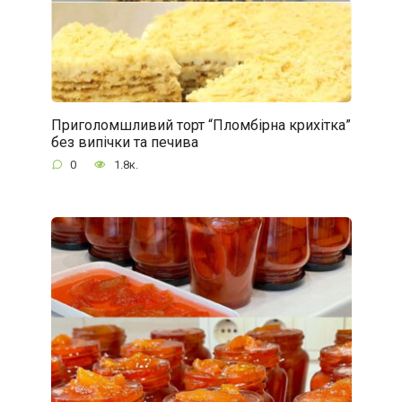
Приголомшливий торт “Пломбірна крихітка”
без випічки та печива
0
1.8к.